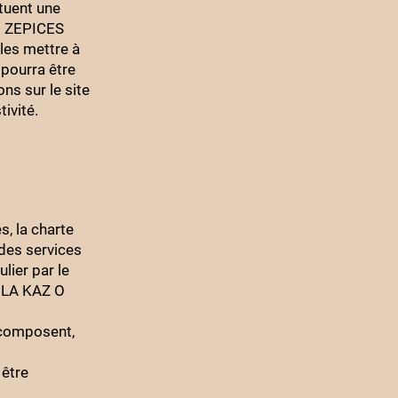
ituent une
Z O ZEPICES
 les mettre à
 pourra être
ns sur le site
tivité.
s, la charte
des services
ulier par le
e LA KAZ O
e composent,
être