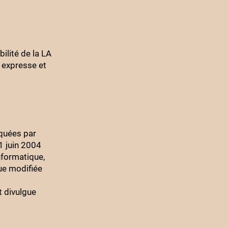
ilité de la LA
n expresse et
quées par
21 juin 2004
nformatique,
que modifiée
t divulgue