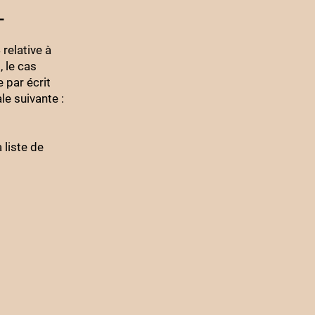
L
relative à
, le cas
 par écrit
ale suivante :
 liste de