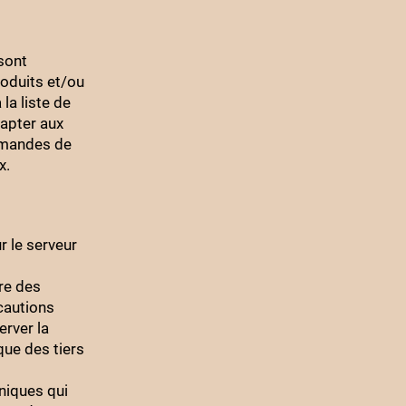
sont
roduits et/ou
 la liste de
dapter aux
demandes de
x.
r le serveur
re des
cautions
erver la
ue des tiers
niques qui