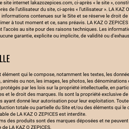
 site internet lakazozepices.com, ci-après « le site », const
ès de l’utilisateur du site, ci-après « l’utilisateur ». LA KA
s informations contenues sur le Site et se réserve le droit de
pprimer à tout moment et ce, sans préavis. LA KAZ O ZEPICES
l’accès au site pour des raisons techniques. Les informatio
aucune garantie, explicite ou implicite, de validité ou d'exhaus
LLE
ut élément qui le compose, notamment les textes, les donnée
, animés ou non, les images, les photos, les dénominations 
protégés par les lois sur la propriété intellectuelle, en partic
es et le droit des marques. Ils sont la propriété exclusive d
s ayant donné leur autorisation pour leur exploitation. Toute
duction totale ou partielle du Site et/ou des éléments qui l
lable de LA KAZ O ZEPICES est interdite.
ms des produits sont des marques déposées et ne peuvent 
te de LA KAZ O ZEPICES.