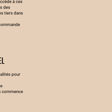
accède à ces
rs des
s tiers dans
la commande
EL
alités pour
ce
ans commence